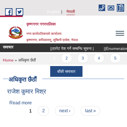
Skip to main content
English
नेपाली
कृष्णनगर नगरपालिका
नगर कार्यपालिकाको कार्यालय
कृष्णनगर, कपिलवस्तु, लुम्बिनी प्रदेश, नेपाल
समाचार
||दररेट पेश गर्ने सम्बन्धि सूचना |
||Enumerator छनौट
Pages
1
2
3
4
5
6
You are here
Home
» अधिकृत छैठौं
बाँकी समाचार
अधिकृत छैठौं
राजेश कुमार मिश्र
Read more
about राजेश कुमार मिश्र
Pages
1
2
next ›
last »