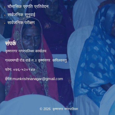
चौमासिक प्रगति प्रतिवेदन
सार्वजनिक सुनुवाई
सार्वजनिक परीक्षण
संपर्क
कृष्णनगर नगरपालिका कार्यालय
गल्लामण्डी रोड वार्ड न.२ कृष्णनगर कपिलवस्तु|
फोन: ०७६-५२०१४७
ईमेल:
munkrishnanagar@gmail.com
© 2026 कृष्णनगर नगरपालिका