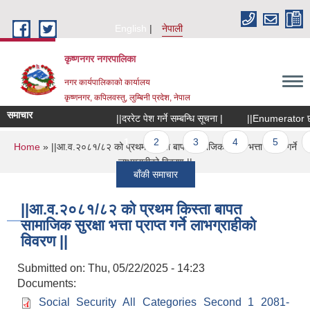
Skip to main content
English
नेपाली
कृष्णनगर नगरपालिका
नगर कार्यपालिकाको कार्यालय
कृष्णनगर, कपिलवस्तु, लुम्बिनी प्रदेश, नेपाल
समाचार
||दररेट पेश गर्ने सम्बन्धि सूचना |
||Enumerator छनौटका
Pages
1
2
3
4
5
6
You are here
Home
» ||आ.व.२०८१/८२ को प्रथम किस्ता बापत सामाजिक सुरक्षा भत्ता प्राप्त गर्ने
लाभग्राहीको विवरण ||
बाँकी समाचार
||आ.व.२०८१/८२ को प्रथम किस्ता बापत
सामाजिक सुरक्षा भत्ता प्राप्त गर्ने लाभग्राहीको
विवरण ||
Submitted on:
Thu, 05/22/2025 - 14:23
Documents:
Social Security All Categories Second 1 2081-