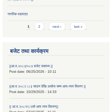
नागरिक वडापत्र
Pages
1
2
next ›
last »
बजेट तथा कार्यक्रम
||आ.व.२०८३/०८४ बजेट वक्तव्य ||
Post date:
06/25/2026 - 10:11
||आ.व.२०८२।८३ साउन देखि असोज सम्म आय-व्यय विवरण ||
Post date:
10/29/2025 - 14:33
स्थानीय विपत कोषमा सहयोग गर्ने हरु र सहयोग गर्न इच्छुक व्यक्तिको लागि कृष्णनगर नगरपालिकाको हार्दिक अनुरोध गर्दछौ
|| आ.व.२०८१/८२को आय व्यय विवरण||
Post date:
07/15/2025 - 11:11