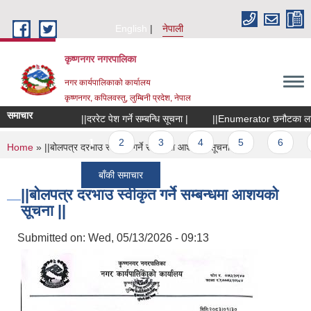
Skip to main content
English
नेपाली
कृष्णनगर नगरपालिका
नगर कार्यपालिकाको कार्यालय
कृष्णनगर, कपिलवस्तु, लुम्बिनी प्रदेश, नेपाल
समाचार
||दररेट पेश गर्ने सम्बन्धि सूचना |
||Enumerator छनौटका लागि सू
Pages
1
2
3
4
5
6
7
You are here
Home
» ||बोलपत्र दरभाउ स्वीकृत गर्ने सम्बन्धमा आशयको सूचना ||
बाँकी समाचार
||बोलपत्र दरभाउ स्वीकृत गर्ने सम्बन्धमा आशयको
सूचना ||
Submitted on:
Wed, 05/13/2026 - 09:13