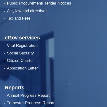
Public Procurement/ Tender Notices
Act, law and directives
Tax and Fees
eGov services
Vital Registration
Social Security
Citizen Charter
Application Letter
Reports
Annual Progress Report
Trimester Progress Report