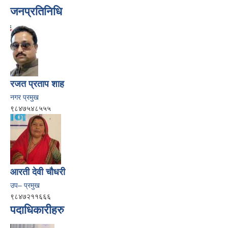
जनप्रतिनिधि
रजत प्रताप शाह
नगर प्रमुख
९८४७५४८५५५
आरती देवी चौधरी
उप– प्रमुख
९८४७२११६६६
पदाधिकारीहरु