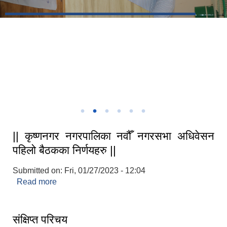
१६औ नगरसभा
१६औ नगरसभा
कृष्णनगर न.पा.को कार्यालय कृष्णनगर कपिलवस्तु
STAKEHOLDER CONSULTATION MEETING ON"ROAD ASSET MANAGEMENT PLAN"
|| कृष्णनगर नगरपालिका नवौँ नगरसभा अधिवेसन
पहिलो बैठकका निर्णयहरु ||
Submitted on:
Fri, 01/27/2023 - 12:04
Read more
about || कृष्णनगर नगरपालिका नवौँ नगरसभा अधिवेसन
पहिलो बैठकका निर्णयहरु ||
संक्षिप्त परिचय