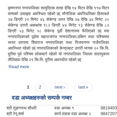
कृष्णनगर नगरपालिका सामुद्रिक सतह देखि ९४ मिटर देखि ११७ मिटर
सम्मको उचाइमा अवस्थित रहेको छ| भौगोलिक अवस्थितिका हिसाबले
२७ डिग्री २९ मिनेट ४६ सेकेण्ड उत्तर देखि २७ देखि ३४ मिनेट २०
सेकेण्ड उत्तरी अकक्षांश र८२ डिग्री ४४ मिनेट १३ सेकेण्ड देखि ८२
डिग्री ५३ मिनेट ५८ सेकेण्ड पूर्वी देशान्तरमा फैलिएको छ| यस
नगरपालिकाको पूर्वमा महाराजगंज नगरपालिका,दक्षिण तथा पश्चिममा
भारत उत्तरमा शिवराज नगरपालिका तथा विजयनगर गाउँपालिका
अवस्थित रहेको छ| नगरपालिकाको केन्द्रबाट उत्तरी भागमा २० कि.मि.
दुरीमा पुर्व पश्चिम लोकमार्ग रहेको यो नगरपालिका जिल्ला सदरमुकाम
तौलिहवा देखि २९ कि.मि. दुरीमा अवस्थीत रहेको छ|
Read more
about संक्षिप्त परिचय
राष्ट्रिय परिचयपत्र तथा पंजीकरण विभागबाट माग भएको MIS अपरेटर संख्या २ र फिल्ड सहायक संख्या १ को नतिजा
Pages
1
2
next ›
last »
वडा अध्यक्षहरुको सम्पर्क नम्बर
श्री तुङ्गनाथ चौधरी
वडा अध्यक्ष १
9819493
श्री रेनू शर्मा
कार्य वाहक वडा अध्यक्ष २
9847207