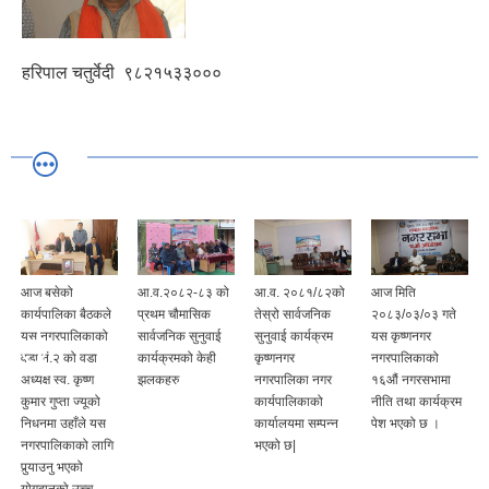
हरिपाल चतुर्वेदी
९८२१५३३०००
आ.व.२०८२-८३ को
आ.व. २०८१/८२को
आज मिति
||व्यक्तिगत घटना
प्रथम चौमासिक
तेस्रो सार्वजनिक
२०८३/०३/०३ गते
दर्ता सप्ताह ||
सार्वजनिक सुनुवाई
सुनुवाई कार्यक्रम
यस कृष्णनगर
कार्यक्रमको केही
कृष्णनगर
नगरपालिकाको
झलकहरु
नगरपालिका नगर
१६औं नगरसभामा
कार्यपालिकाको
नीति तथा कार्यक्रम
कार्यालयमा सम्पन्न
पेश भएको छ ।
भएको छ|