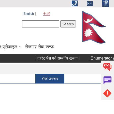
English
नेपाली
Search form
Search
 प्रोफाइल
रोजगार सेवा खण्ड
||दररेट पेश गर्ने सम्बन्धि सूचना |
||Enumerator छनौटक
Pages
1
बाँकी समाचार