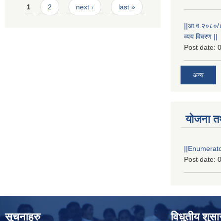
Pages
1
2
next ›
last »
||आ.व.२०८०/८१
व्यय विवरण ||
Post date:
0
अन्य
योजना त
||Enumerator
Post date:
0
सूचनाहरु
विधुतीय शुस