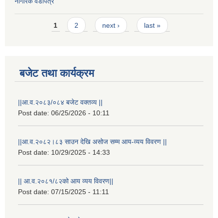
नागरिक वडापत्र
Pages
1
2
next ›
last »
बजेट तथा कार्यक्रम
||आ.व.२०८३/०८४ बजेट वक्तव्य ||
Post date:
06/25/2026 - 10:11
||आ.व.२०८२।८३ साउन देखि असोज सम्म आय-व्यय विवरण ||
Post date:
10/29/2025 - 14:33
|| आ.व.२०८१/८२को आय व्यय विवरण||
स्थानीय विपत कोषमा सहयोग गर्ने हरु र सहयोग गर्न इच्छुक व्यक्तिको लागि कृष्णनगर नगरपालिकाको हार्दिक अनुरोध गर्दछौ
Post date:
07/15/2025 - 11:11