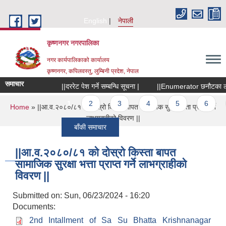
Skip to main content
English
नेपाली
कृष्णनगर नगरपालिका
नगर कार्यपालिकाको कार्यालय
कृष्णनगर, कपिलवस्तु, लुम्बिनी प्रदेश, नेपाल
समाचार
||दररेट पेश गर्ने सम्बन्धि सूचना |
||Enumerator छनौटका लागि स
Pages
1
2
3
4
5
6
7
You are here
Home
» ||आ.व.२०८०/८१ को दोस्रो किस्ता बापत सामाजिक सुरक्षा भत्ता प्राप्त गर्ने
लाभग्राहीको विवरण ||
बाँकी समाचार
||आ.व.२०८०/८१ को दोस्रो किस्ता बापत
सामाजिक सुरक्षा भत्ता प्राप्त गर्ने लाभग्राहीको
विवरण ||
Submitted on:
Sun, 06/23/2024 - 16:20
Documents:
2nd Intallment of Sa Su Bhatta Krishnanagar