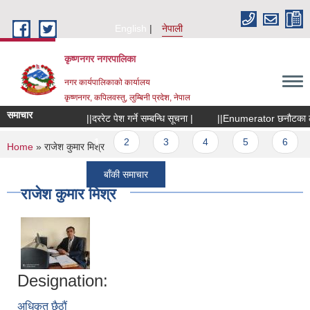
Skip to main content
English
नेपाली
कृष्णनगर नगरपालिका
नगर कार्यपालिकाको कार्यालय
कृष्णनगर, कपिलवस्तु, लुम्बिनी प्रदेश, नेपाल
समाचार
||दररेट पेश गर्ने सम्बन्धि सूचना |
||Enumerator छनौटका लागि स
Pages
1
2
3
4
5
6
You are here
Home
» राजेश कुमार मिश्र
बाँकी समाचार
राजेश कुमार मिश्र
Designation:
अधिकृत छैठौं