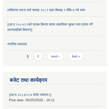
व्यक्तिगत घटना दर्ता सप्ताह २०८१ साल बैशाख १ देखि ७ गते सम्म
||आ.व.२०८०/८१को प्रथम किस्ता बापत सामाजिक सुरक्षा भत्ता प्राप्त गर्ने
लाभग्राहीको विवरण||
नागरिक वडापत्र
Pages
1
2
next ›
last »
बजेट तथा कार्यक्रम
स्थानीय विपत कोषमा सहयोग गर्ने हरु र सहयोग गर्न इच्छुक व्यक्तिको लागि कृष्णनगर नगरपालिकाको हार्दिक अनुरोध गर्दछौ
||आ.व.२०८३/०८४ बजेट वक्तव्य ||
Post date:
06/25/2026 - 10:11