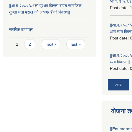
आ.व. २०८१/८२
||आ.व.२०८०/८१को प्रथम किस्ता बापत सामाजिक
Post date:
1
सुरक्षा भत्ता प्राप्त गर्ने लाभग्राहीको विवरण||
||आ.व.२०८०/८
नागरिक वडापत्र
आय व्यय विवरण
Post date:
0
Pages
1
2
next ›
last »
||आ.व.२०८०/८१
व्यय विवरण ||
Post date:
0
अन्य
योजना त
||Enumerator