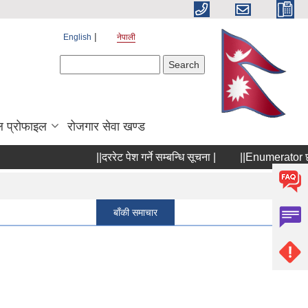
English
नेपाली
Search form
Search
 प्रोफाइल
रोजगार सेवा खण्ड
||दररेट पेश गर्ने सम्बन्धि सूचना |
||Enumerator छनौटक
Pages
1
बाँकी समाचार