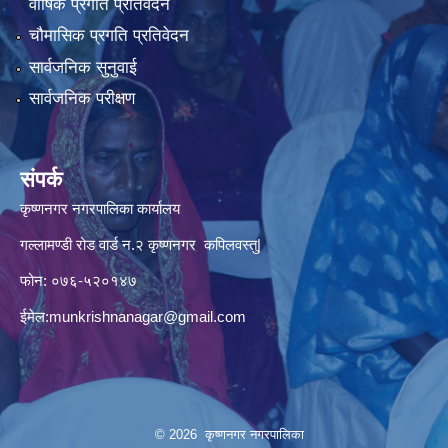
वार्षिक प्रगति प्रतिवेदन
चौमासिक प्रगति प्रतिवेदन
सार्वजनिक सुनुवाई
सार्वजनिक परीक्षण
संपर्क
कृष्णनगर नगरपालिका कार्यालय
गल्लामण्डी रोड वार्ड न.२ कृष्णनगर कपिलवस्तु|
फोन: ०७६-५२०१४७
ईमेल:
munkrishnanagar@gmail.com
© 2026 कृष्णनगर नगरपालिका