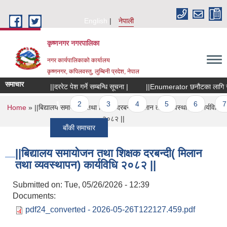
Skip to main content
English
नेपाली
कृष्णनगर नगरपालिका
नगर कार्यपालिकाको कार्यालय
कृष्णनगर, कपिलवस्तु, लुम्बिनी प्रदेश, नेपाल
समाचार
||दररेट पेश गर्ने सम्बन्धि सूचना |
||Enumerator छनौटका लागि सूचना
Pages
1
2
3
4
5
6
7
You are here
Home
» ||बिद्यालय समायोजन तथा शिक्षक दरबन्दी( मिलान तथा व्यवस्थापन) कार्यविधि
२०८२ ||
बाँकी समाचार
||बिद्यालय समायोजन तथा शिक्षक दरबन्दी( मिलान
तथा व्यवस्थापन) कार्यविधि २०८२ ||
Submitted on:
Tue, 05/26/2026 - 12:39
Documents:
pdf24_converted - 2026-05-26T122127.459.pdf