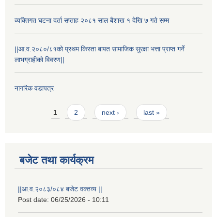
व्यक्तिगत घटना दर्ता सप्ताह २०८१ साल बैशाख १ देखि ७ गते सम्म
||आ.व.२०८०/८१को प्रथम किस्ता बापत सामाजिक सुरक्षा भत्ता प्राप्त गर्ने
लाभग्राहीको विवरण||
नागरिक वडापत्र
Pages
1
2
next ›
last »
बजेट तथा कार्यक्रम
स्थानीय विपत कोषमा सहयोग गर्ने हरु र सहयोग गर्न इच्छुक व्यक्तिको लागि कृष्णनगर नगरपालिकाको हार्दिक अनुरोध गर्दछौ
||आ.व.२०८३/०८४ बजेट वक्तव्य ||
Post date:
06/25/2026 - 10:11