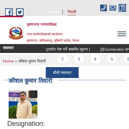
Skip to main content
English
नेपाली
कृष्णनगर नगरपालिका
नगर कार्यपालिकाको कार्यालय
कृष्णनगर, कपिलवस्तु, लुम्बिनी प्रदेश, नेपाल
समाचार
||दररेट पेश गर्ने सम्बन्धि सूचना |
||Enumerator छनौटका 
Pages
1
2
3
4
5
6
You are here
Home
» कौशल कुमार तिवारी
बाँकी समाचार
कौशल कुमार तिवारी
Designation: