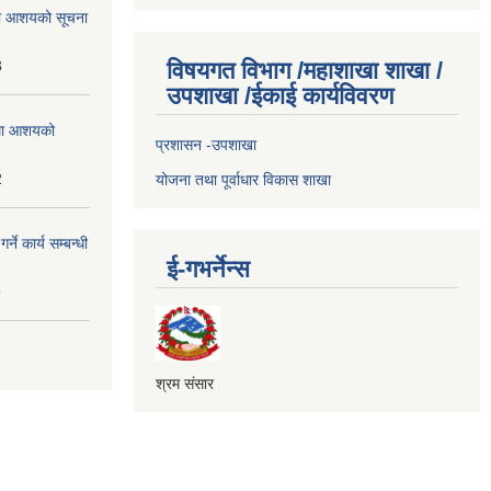
्धमा आशयको सूचना
3
विषयगत विभाग /महाशाखा शाखा /
उपशाखा /ईकाई कार्यविवरण
्धमा आशयको
प्रशासन -उपशाखा
2
योजना तथा पूर्वाधार विकास शाखा
े कार्य सम्बन्धी
ई-गभर्नेन्स
9
श्रम संसार