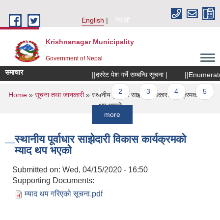
Skip to main content
English
नेपाली
Krishnanagar Municipality
Government of Nepal
समाचार
||दररेट पेश गर्ने सम्बन्धि सूचना |
||Enumerator छनौट
Pages
1
2
3
4
5
6
You are here
Home
»
सूचना तथा जानकारी
» स्थानीय पूर्वाधार साझेदारी विकास कार्यक्रमको म्याद
थप भएको
more
स्थानीय पूर्वाधार साझेदारी विकास कार्यक्रमको
म्याद थप भएको
Submitted on:
Wed, 04/15/2020 - 16:50
Supporting Documents:
म्याद थप गरिएको सूचना.pdf