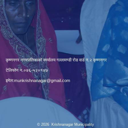
कृष्णनगर नगरपालिकाको कार्यालय गल्लामण्डी रोड वार्ड न.२ कृष्णनगर
टेलिफोन न.०७६-५२०१४७
इमेल:
munkrishnanagar@gmail.com
© 2026 Krishnanagar Municipality