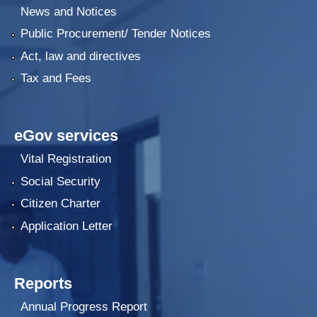
News and Notices
Public Procurement/ Tender Notices
Act, law and directives
Tax and Fees
eGov services
Vital Registration
Social Security
Citizen Charter
Application Letter
Reports
Annual Progress Report