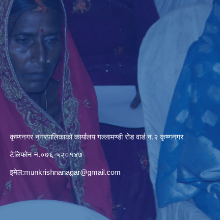
कृष्णनगर नगरपालिकाको कार्यालय गल्लामण्डी रोड वार्ड न.२ कृष्णनगर
टेलिफोन न.०७६-५२०१४७
इमेल:
munkrishnanagar@gmail.com