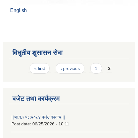
English
विधुतीय शुसासन सेवा
Pages
« first
‹ previous
1
2
राष्ट्रिय परिचयपत्र तथा पंजीकरण विभागबाट माग भएको MIS अपरेटर संख्या २ र फिल्ड सहायक संख्या १ को नतिजा
बजेट तथा कार्यक्रम
||आ.व.२०८३/०८४ बजेट वक्तव्य ||
Post date:
06/25/2026 - 10:11