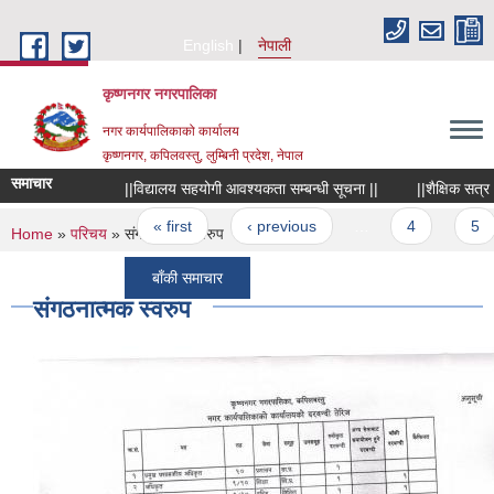
Skip to main content
English
नेपाली
कृष्णनगर नगरपालिका
नगर कार्यपालिकाको कार्यालय
कृष्णनगर, कपिलवस्तु, लुम्बिनी प्रदेश, नेपाल
समाचार
||विद्यालय सहयोगी आवश्यकता सम्बन्धी सूचना ||
||शैक्षिक सत्र २०८
Pages
« first
‹ previous
…
4
5
You are here
Home
»
परिचय
» संगठनात्मक स्वरुप
बाँकी समाचार
संगठनात्मक स्वरुप