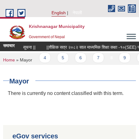
Skip to main content
English
नेपाली
Krishnanagar Municipality
Government of Nepal
समाचार
सम्बन्धी सूचना ||
||शैक्षिक सत्र २०८२ साल माध्यमिक शिक्षा कक्षा -१०(SEE) परीक्षा
vious
…
4
5
6
7
8
9
10
You are here
Home
» Mayor
Mayor
There is currently no content classified with this term.
eGov services