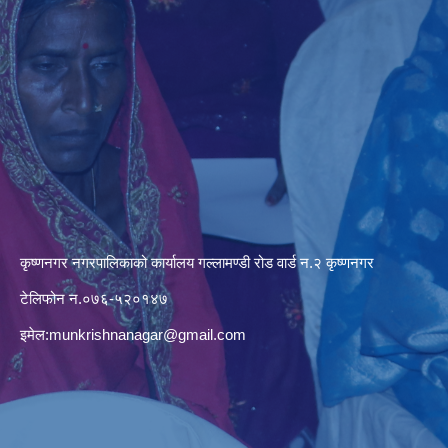
कृष्णनगर नगरपालिकाको कार्यालय गल्लामण्डी रोड वार्ड न.२ कृष्णनगर
टेलिफोन न.०७६-५२०१४७
इमेल:
munkrishnanagar@gmail.com