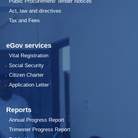
Public Procurement/ Tender Notices
Act, law and directives
Tax and Fees
eGov services
Vital Registration
Social Security
Citizen Charter
Application Letter
Reports
Annual Progress Report
Trimester Progress Report