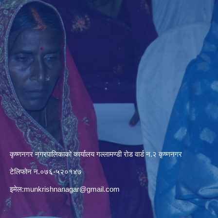
कृष्णनगर नगरपालिकाको कार्यालय गल्लामण्डी रोड वार्ड न.२ कृष्णनगर
टेलिफोन न.०७६-५२०१४७
इमेल:
munkrishnanagar@gmail.com