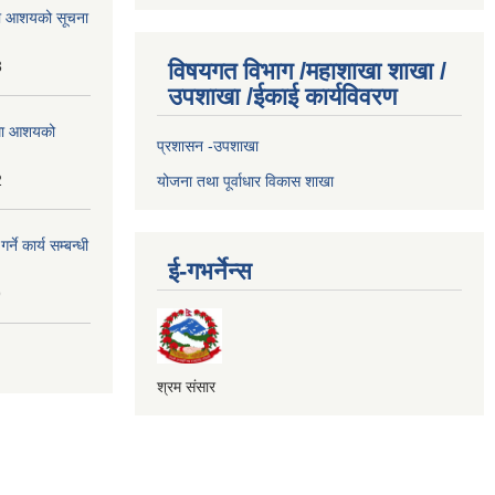
्धमा आशयको सूचना
3
विषयगत विभाग /महाशाखा शाखा /
उपशाखा /ईकाई कार्यविवरण
्धमा आशयको
प्रशासन -उपशाखा
2
योजना तथा पूर्वाधार विकास शाखा
े कार्य सम्बन्धी
ई-गभर्नेन्स
9
श्रम संसार