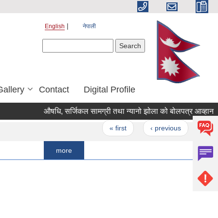
English
नेपाली
Search form
Search
Gallery
Contact
Digital Profile
औषधि, सर्जिकल सामग्री तथा न्यानो झोला को बोलपत्र आव्हान
रोज
Pages
« first
‹ previous
…
108
more