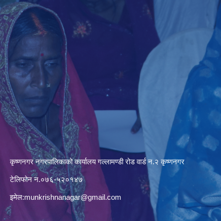
कृष्णनगर नगरपालिकाको कार्यालय गल्लामण्डी रोड वार्ड न.२ कृष्णनगर
टेलिफोन न.०७६-५२०१४७
इमेल:
munkrishnanagar@gmail.com