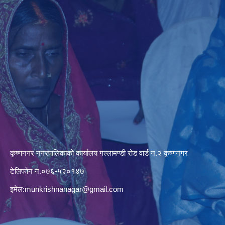
कृष्णनगर नगरपालिकाको कार्यालय गल्लामण्डी रोड वार्ड न.२ कृष्णनगर
टेलिफोन न.०७६-५२०१४७
इमेल:
munkrishnanagar@gmail.com