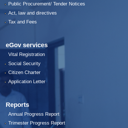
Public Procurement/ Tender Notices
Act, law and directives
Tax and Fees
eGov services
Vital Registration
Social Security
Citizen Charter
Application Letter
Reports
Annual Progress Report
Trimester Progress Report