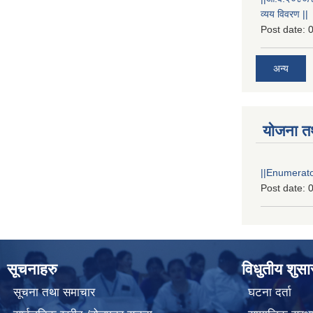
व्यय विवरण ||
Post date:
0
अन्य
योजना त
||Enumerator
Post date:
0
सूचनाहरु
विधुतीय शुस
सूचना तथा समाचार
घटना दर्ता