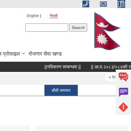
English
नेपाली
Search form
Search
 प्रोफाइल
रोजगार सेवा खण्ड
||नविकरण सम्बन्धमा ||
|| आ.व.२०८३/०८४को लागि नगरप
Pages
« first
‹ 
बाँकी समाचार