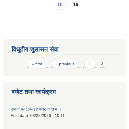
18
19
विधुतीय शुसासन सेवा
Pages
« first
‹ previous
1
2
STAKEHOLDER CONSULTATION MEETING ON"ROAD ASSET MANAGEMENT PLAN"
KNM/NCB/RD-03/076-77 to KNM/NCB/RD-06/076-77 ठेक्का सम्बन्धि सूचना
बजेट तथा कार्यक्रम
||आ.व.२०८३/०८४ बजेट वक्तव्य ||
Post date:
06/25/2026 - 10:11