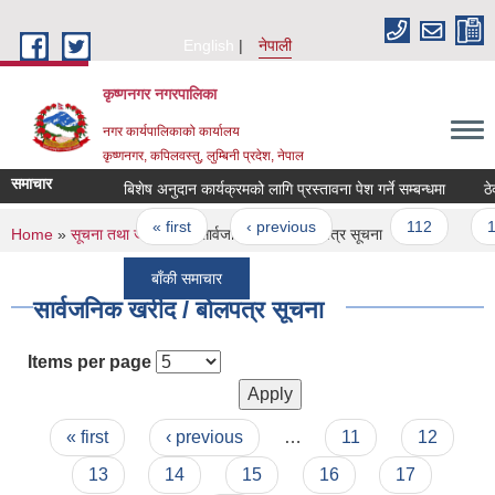
Skip to main content
English
नेपाली
कृष्णनगर नगरपालिका
नगर कार्यपालिकाको कार्यालय
कृष्णनगर, कपिलवस्तु, लुम्बिनी प्रदेश, नेपाल
समाचार
बिशेष अनुदान कार्यक्रमको लागि प्रस्तावना पेश गर्ने सम्बन्धमा
Pages
« first
‹ previous
…
112
113
You are here
Home
»
सूचना तथा जानकारी
» सार्वजनिक खरीद / बोलपत्र सूचना
बाँकी समाचार
सार्वजनिक खरीद / बोलपत्र सूचना
Items per page
Pages
« first
‹ previous
…
11
12
13
14
15
16
17