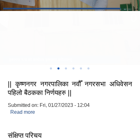
१६औ नगरसभा
१६औ नगरसभा
कृष्णनगर न.पा.को कार्यालय कृष्णनगर कपिलवस्तु
STAKEHOLDER CONSULTATION MEETING ON"ROAD ASSET MANAGEMENT PLAN"
|| कृष्णनगर नगरपालिका नवौँ नगरसभा अधिवेसन
पहिलो बैठकका निर्णयहरु ||
Submitted on:
Fri, 01/27/2023 - 12:04
Read more
about || कृष्णनगर नगरपालिका नवौँ नगरसभा अधिवेसन
पहिलो बैठकका निर्णयहरु ||
संक्षिप्त परिचय