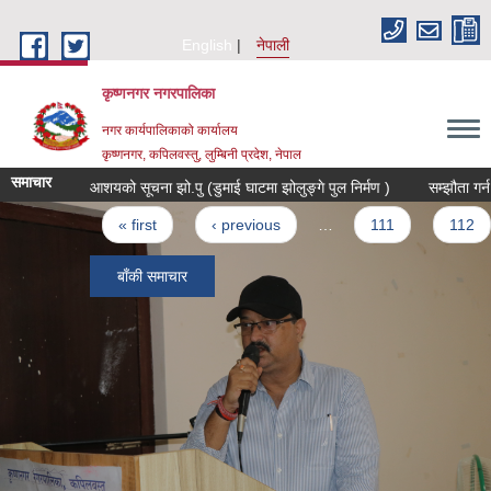
Skip to main content
English
नेपाली
कृष्णनगर नगरपालिका
नगर कार्यपालिकाको कार्यालय
कृष्णनगर, कपिलवस्तु, लुम्बिनी प्रदेश, नेपाल
समाचार
आशयको सूचना झो.पु (डुमाई घाटमा झोलुङ्गे पुल निर्मण )
सम्झौता गर्न आउने
Pages
« first
‹ previous
…
111
112
बाँकी समाचार