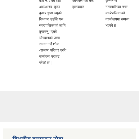
वडा नं.२ को वडा
कार्यक्रमको केही
कृष्णनगर
अध्यक्ष स्व. कृष्ण
झलकहरु
नगरपालिका नगर
कुमार गुप्ता ज्यूको
कार्यपालिकाको
निधनमा उहाँले यस
कार्यालयमा सम्पन्न
नगरपालिकाको लागि
भएको छ|
पुर्‍याउनु भएको
योगदानको उच्च
सम्मान गर्दै शोक
-सन्तप्त परिवार प्रति
समवेदना प्रकट
गरेको छ |