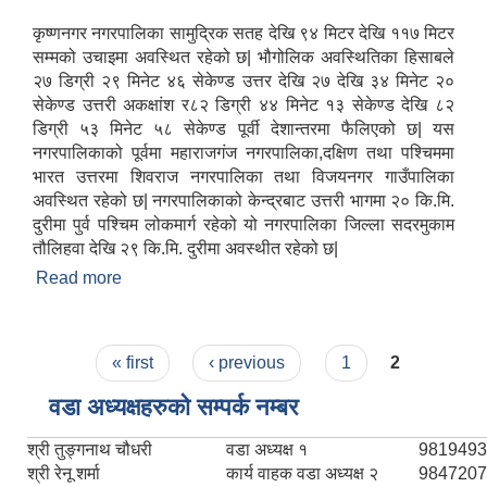
कृष्णनगर नगरपालिका सामुद्रिक सतह देखि ९४ मिटर देखि ११७ मिटर
सम्मको उचाइमा अवस्थित रहेको छ| भौगोलिक अवस्थितिका हिसाबले
२७ डिग्री २९ मिनेट ४६ सेकेण्ड उत्तर देखि २७ देखि ३४ मिनेट २०
सेकेण्ड उत्तरी अकक्षांश र८२ डिग्री ४४ मिनेट १३ सेकेण्ड देखि ८२
डिग्री ५३ मिनेट ५८ सेकेण्ड पूर्वी देशान्तरमा फैलिएको छ| यस
नगरपालिकाको पूर्वमा महाराजगंज नगरपालिका,दक्षिण तथा पश्चिममा
भारत उत्तरमा शिवराज नगरपालिका तथा विजयनगर गाउँपालिका
अवस्थित रहेको छ| नगरपालिकाको केन्द्रबाट उत्तरी भागमा २० कि.मि.
दुरीमा पुर्व पश्चिम लोकमार्ग रहेको यो नगरपालिका जिल्ला सदरमुकाम
तौलिहवा देखि २९ कि.मि. दुरीमा अवस्थीत रहेको छ|
Read more
about संक्षिप्त परिचय
राष्ट्रिय परिचयपत्र तथा पंजीकरण विभागबाट माग भएको MIS अपरेटर संख्या २ र फिल्ड सहायक संख्या १ को नतिजा
Pages
« first
‹ previous
1
2
वडा अध्यक्षहरुको सम्पर्क नम्बर
श्री तुङ्गनाथ चौधरी
वडा अध्यक्ष १
9819493
श्री रेनू शर्मा
कार्य वाहक वडा अध्यक्ष २
9847207