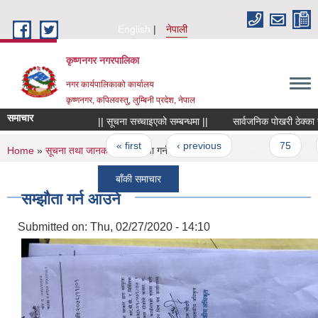
Skip to main content
English
नेपाली
कृष्णनगर नगरपालिका
नगर कार्यपालिकाको कार्यालय
कृष्णनगर, कपिलवस्तु, लुम्बिनी प्रदेश, नेपाल
समाचार
|| सूचना सच्चाइएको सम्बन्धमा ||
सार्वजनिक पोखरी ठेक्का सम्बन
Pages
« first
‹ previous
…
75
7
You are here
Home
»
सूचना तथा जानकारी
» सम्झौता गर्न आउने
बाँकी समाचार
सम्झौता गर्न आउने
Submitted on:
Thu, 02/27/2020 - 14:10