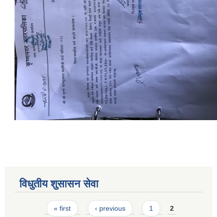
STAKEHOLDER CONSULTATION MEETING ON"ROAD ASSET MANAGEMENT PLAN"
विधुतीय शुसासन सेवा
Pages
« first
‹ previous
1
2