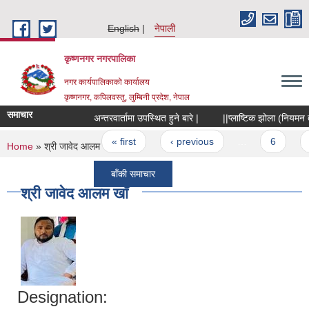
Skip to main content
English
नेपाली
कृष्णनगर नगरपालिका
नगर कार्यपालिकाको कार्यालय
कृष्णनगर, कपिलवस्तु, लुम्बिनी प्रदेश, नेपाल
समाचार
अन्तरवार्तामा उपस्थित हुने बारे |
||प्लाष्टिक झोला (नियमन तथा 
Pages
« first
‹ previous
…
6
7
You are here
Home
» श्री जावेद आलम खाँ
बाँकी समाचार
श्री जावेद आलम खाँ
Designation: