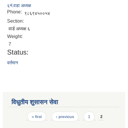
६नं.वडा अध्यक्ष
Phone:
९८६९४५००५४
Section:
वार्ड अध्यक्ष ६
Weight:
7
Status:
वर्तमान
STAKEHOLDER CONSULTATION MEETING ON"ROAD ASSET MANAGEMENT PLAN"
विधुतीय शुसासन सेवा
Pages
« first
‹ previous
1
2