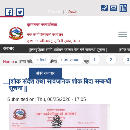
Skip to main content
English
नेपाली
कृष्णनगर नगरपालिका
नगर कार्यपालिकाको कार्यालय
कृष्णनगर, कपिलवस्तु, लुम्बिनी प्रदेश, नेपाल
समाचार
||तहवृद्धिका लागि आवेदन फाराम पेश गर्ने सम्बन्धी सूचना ||
|शोक संदेश त
Pages
« first
‹ previous
1
2
3
You are here
Home
» |शोक संदेश तथा सार्वजनिक शोक बिदा सम्बन्धी सूचना ||
बाँकी समाचार
|शोक संदेश तथा सार्वजनिक शोक बिदा सम्बन्धी
सूचना ||
Submitted on:
Thu, 06/25/2026 - 17:05