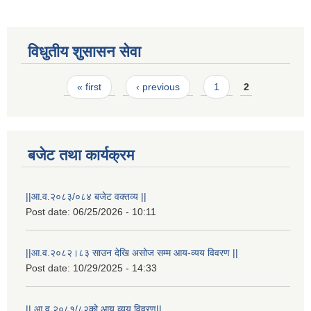
विधुतीय शुसासन सेवा
Pages
« first
‹ previous
1
2
बजेट तथा कार्यक्रम
||आ.व.२०८३/०८४ बजेट वक्तव्य ||
राष्ट्रिय परिचयपत्र तथा पंजीकरण विभागबाट माग भएको MIS अपरेटर संख्या २ र फिल्ड सहायक संख्या १ को नतिजा
Post date:
06/25/2026 - 10:11
||आ.व.२०८२।८३ साउन देखि असोज सम्म आय-व्यय विवरण ||
Post date:
10/29/2025 - 14:33
|| आ.व.२०८१/८२को आय व्यय विवरण||