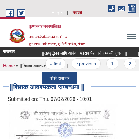
Skip to main content
English
नेपाली
कृष्णनगर नगरपालिका
नगर कार्यपालिकाको कार्यालय
कृष्णनगर, कपिलवस्तु, लुम्बिनी प्रदेश, नेपाल
समाचार
||तहवृद्धिका लागि आवेदन फाराम पेश गर्ने सम्बन्धी सूचना ||
|शोक 
Pages
« first
‹ previous
1
2
You are here
Home
» ||शिक्षक आवश्यकता सम्बन्धमा ||
बाँकी समाचार
||शिक्षक आवश्यकता सम्बन्धमा ||
Submitted on:
Thu, 07/02/2026 - 10:01