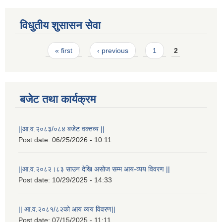
विधुतीय शुसासन सेवा
Pages
« first
‹ previous
1
2
बजेट तथा कार्यक्रम
||आ.व.२०८३/०८४ बजेट वक्तव्य ||
Post date:
06/25/2026 - 10:11
राष्ट्रिय परिचयपत्र तथा पंजीकरण विभागबाट माग भएको MIS अपरेटर संख्या २ र फिल्ड सहायक संख्या १ को नतिजा
||आ.व.२०८२।८३ साउन देखि असोज सम्म आय-व्यय विवरण ||
Post date:
10/29/2025 - 14:33
|| आ.व.२०८१/८२को आय व्यय विवरण||
Post date:
07/15/2025 - 11:11