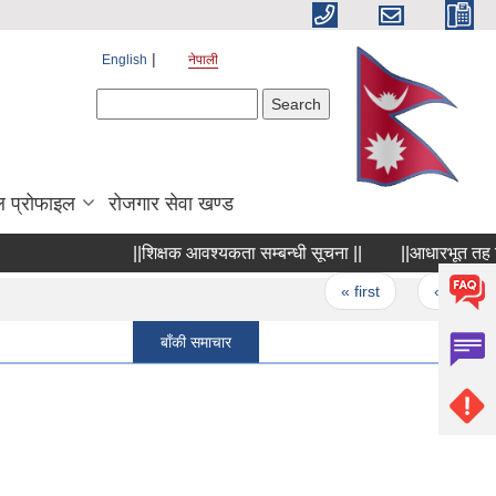
English
नेपाली
Search form
Search
 प्रोफाइल
रोजगार सेवा खण्ड
||शिक्षक आवश्यकता सम्बन्धी सूचना ||
||आधारभूत तह शिक्षा
Pages
« first
‹ previous
बाँकी समाचार