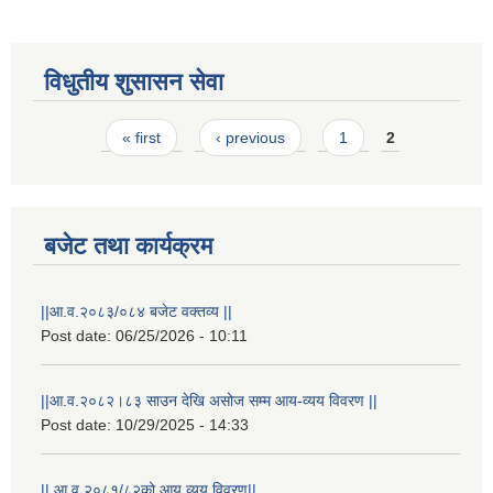
विधुतीय शुसासन सेवा
Pages
« first
‹ previous
1
2
बजेट तथा कार्यक्रम
||आ.व.२०८३/०८४ बजेट वक्तव्य ||
राष्ट्रिय परिचयपत्र तथा पंजीकरण विभागबाट माग भएको MIS अपरेटर संख्या २ र फिल्ड सहायक संख्या १ को नतिजा
Post date:
06/25/2026 - 10:11
||आ.व.२०८२।८३ साउन देखि असोज सम्म आय-व्यय विवरण ||
Post date:
10/29/2025 - 14:33
|| आ.व.२०८१/८२को आय व्यय विवरण||