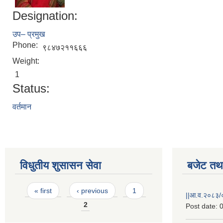
Designation:
उप– प्रमुख
Phone:
९८४७२११६६६
Weight:
1
Status:
वर्तमान
विधुतीय शुसासन सेवा
बजेट तथा
Pages
« first
‹ previous
1
||आ.व.२०८३/०
2
Post date:
0