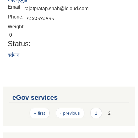
नगर प्रमुख
Email:
rajatpratap.shah@icloud.com
Phone:
९८४७५४८५५५
Weight:
0
Status:
वर्तमान
eGov services
Pages
Laingik uttardayi bajet mapan karykram (Mahuri home ko sahayogma)
« first
‹ previous
1
2