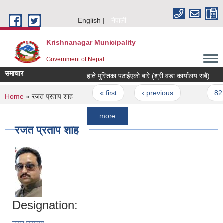
Skip to main content
English
नेपाली
Krishnanagar Municipality
Government of Nepal
समाचार
हाते पुस्तिका पठाईएको बारे (श्री वडा कार्यालय सबै)
||स
Pages
« first
‹ previous
…
82
You are here
Home
» रजत प्रताप शाह
more
रजत प्रताप शाह
Designation: