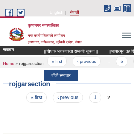
Skip to main content
English
नेपाली
कृष्णनगर नगरपालिका
नगर कार्यपालिकाको कार्यालय
कृष्णनगर, कपिलवस्तु, लुम्बिनी प्रदेश, नेपाल
समाचार
||शिक्षक आवश्यकता सम्बन्धी सूचना ||
||आधारभूत तह शिक्षा उ
Pages
« first
‹ previous
…
5
6
You are here
Home
» rojgarsection
बाँकी समाचार
rojgarsection
Pages
« first
‹ previous
1
2